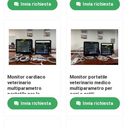
animali domestici /
2Temp
Invia richiesta
Invia richiesta
animali
Manifestazione di VR
Circa noi
Giro della fabbrica
Controllo di qualità
Monitor cardiaco
Monitor portatile
veterinario
veterinario medico
Contattici
multiparametro
multiparametro per
portatile per la
cani e gatti
diagnosi degli animali
Invia richiesta
Invia richiesta
Notizie
Casi