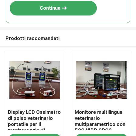
Continua
Prodotti raccomandati
Casa
Display LCD Ossimetro
Monitore multilingue
Prodotti
di polso veterinario
veterinario
portatile per il
multiparametrico con
monitoraggio di
ECG NIBP SPO2
Video