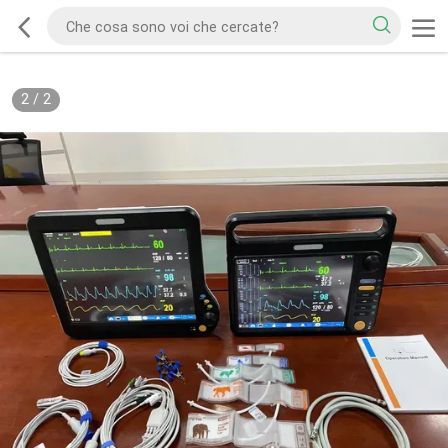
2
/
2