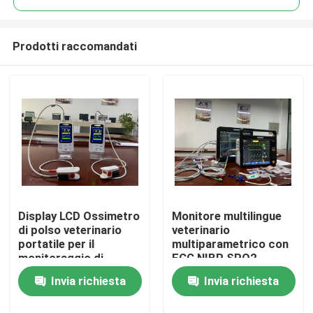
Prodotti raccomandati
Display LCD Ossimetro
Monitore multilingue
Casa
di polso veterinario
veterinario
portatile per il
multiparametrico con
monitoraggio di
ECG NIBP SPO2
Prodotti
animali domestici /
2Temp
Invia richiesta
Invia richiesta
animali
Video