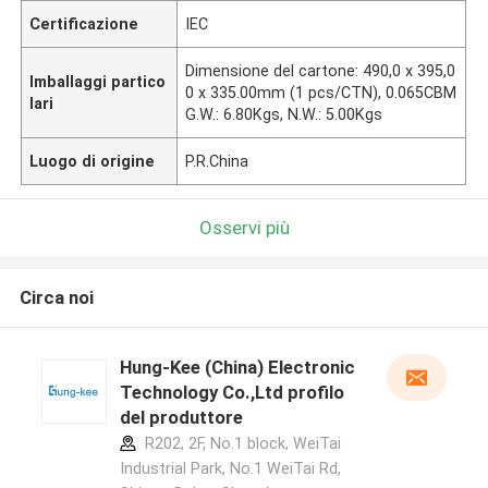
Certificazione
IEC
Dimensione del cartone: 490,0 x 395,0
Imballaggi partico
0 x 335.00mm (1 pcs/CTN), 0.065CBM
lari
G.W.: 6.80Kgs, N.W.: 5.00Kgs
Luogo di origine
P.R.China
Osservi più
Circa noi
Hung-Kee (China) Electronic
Technology Co.,Ltd profilo
del produttore
R202, 2F, No.1 block, WeiTai
Industrial Park, No.1 WeiTai Rd,