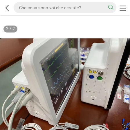
2
/
2