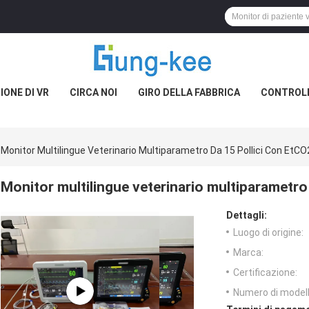
IONE DI VR
CIRCA NOI
GIRO DELLA FABBRICA
CONTROLL
Monitor Multilingue Veterinario Multiparametro Da 15 Pollici Con Et
Monitor multilingue veterinario multiparametr
Dettagli:
Luogo di origine:
Marca:
Certificazione:
Numero di modell