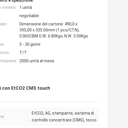
nto e spedizione:
e minimo:
1 unità
negotiable
lari:
Dimensione del cartone: 490,0 x
395,00 x 335.00mm (1 pcs/CTN),
0.065CBM G.W.: 6.80Kgs, N.W.: 5.00Kgs
na:
5 - 30 giorni
ento:
T/T
entazione:
2000 unità al mese
ici con EtCO2 CMS touch
EtCO2, AG, stampante, sistema di
ne:
controllo concentrare (CMS), tocco