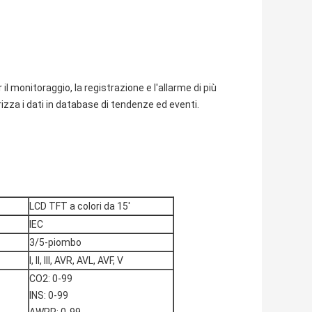
l monitoraggio, la registrazione e l'allarme di più
rizza i dati in database di tendenze ed eventi.
LCD TFT a colori da 15'
IEC
3/5-piombo
I, II, III, AVR, AVL, AVF, V
CO2: 0-99
INS: 0-99