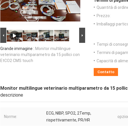
Termini di pagame
Quantità di ordin
Prezzo:
Imballaggi partico
Tempi di conseg
Grande immagine :
Monitor multilingue
Termini di pagam
veterinario multiparametro da 15 pollici con
EtCO2 CMS touch
Capacità di alim
Contatto
Monitor multilingue veterinario multiparametro da 15 poll
descrizione
ECG, NIBP, SPO2, 2Temp,
Norme:
opzio
rispettivamente, PR/HR