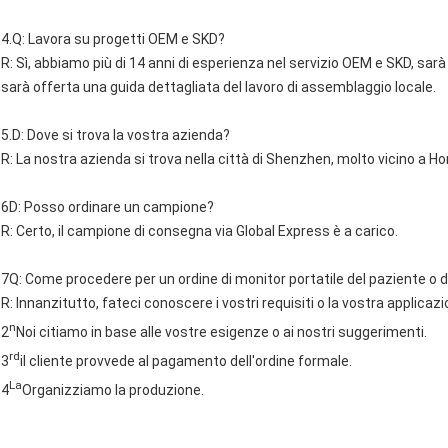
4.Q: Lavora su progetti OEM e SKD?
R: Sì, abbiamo più di 14 anni di esperienza nel servizio OEM e SKD, sa
sarà offerta una guida dettagliata del lavoro di assemblaggio locale.
5.D: Dove si trova la vostra azienda?
R: La nostra azienda si trova nella città di Shenzhen, molto vicino a H
6D: Posso ordinare un campione?
R: Certo, il campione di consegna via Global Express è a carico.
7Q: Come procedere per un ordine di monitor portatile del paziente o 
R: Innanzitutto, fateci conoscere i vostri requisiti o la vostra applicazi
n
2
Noi citiamo in base alle vostre esigenze o ai nostri suggerimenti.
rd
3
il cliente provvede al pagamento dell'ordine formale.
La
4
Organizziamo la produzione.