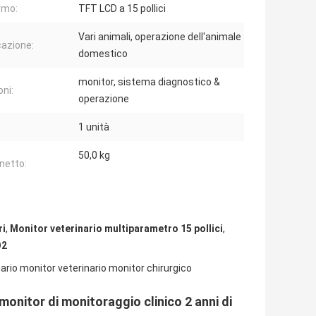
rmo:
TFT LCD a 15 pollici
Vari animali, operazione dell'animale
cazione:
domestico
monitor, sistema diagnostico &
oni:
operazione
1 unità
50,0 kg
netto:
ri
,
Monitor veterinario multiparametro 15 pollici
,
O2
rio monitor veterinario monitor chirurgico
onitor di monitoraggio clinico 2 anni di