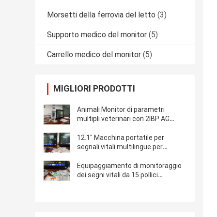
Morsetti della ferrovia del letto
(3)
Supporto medico del monitor
(5)
Carrello medico del monitor
(5)
MIGLIORI PRODOTTI
Animali Monitor di parametri
multipli veterinari con 2IBP AG
EtCO2
12.1" Macchina portatile per
segnali vitali multilingue per
animali veterinari pazienti
Equipaggiamento di monitoraggio
dei segni vitali da 15 pollici
Multiparametro per paziente
veterinario