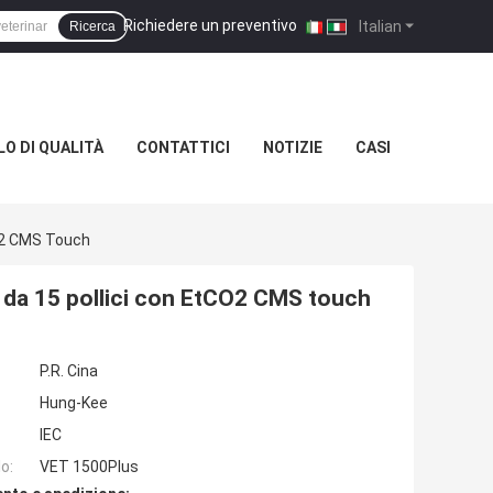
Richiedere un preventivo
|
Italian
Ricerca
O DI QUALITÀ
CONTATTICI
NOTIZIE
CASI
CO2 CMS Touch
o da 15 pollici con EtCO2 CMS touch
P.R. Cina
Hung-Kee
IEC
o:
VET 1500Plus