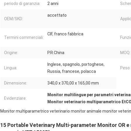
periodo di garanzia:
2 anni
Sche
accettato
OEM/SKD:
Appli
CIF, franco fabbrica
Termini commerciali:
Funzi
Origine:
P.R.China
MOQ:
Inglese, spagnolo, portoghese,
Lingua:
Peso 
Russia, francese, polacca
Dimensione:
340,0 x 370,00 x 165,00 mm
Monitor multilingue per parametri veterina
Evidenziare:
Monitor veterinario multiparametrico EtC
Monitor multiparametrico veterinario monitor animale monitor veterina
15 Portable Veterinary Multi-parameter Monitor OR e m