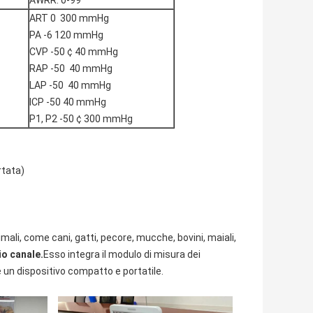
AWRR: 0-99
ART 0 ️ 300 mmHg
PA -6 120 mmHg
CVP -50 ¢ 40 mmHg
RAP -50 ️ 40 mmHg
LAP -50 ️ 40 mmHg
ICP -50 40 mmHg
P1, P2 -50 ¢ 300 mmHg
rtata)
li, come cani, gatti, pecore, mucche, bovini, maiali,
o canale.
Esso integra il modulo di misura dei
re un dispositivo compatto e portatile.