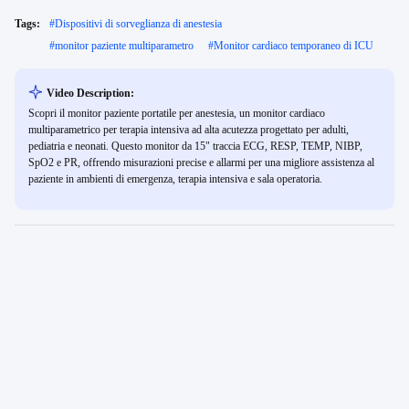
Tags:
#
Dispositivi di sorveglianza di anestesia
#
monitor paziente multiparametro
#
Monitor cardiaco temporaneo di ICU
Video Description:
Scopri il monitor paziente portatile per anestesia, un monitor cardiaco
multiparametrico per terapia intensiva ad alta acutezza progettato per adulti,
pediatria e neonati. Questo monitor da 15" traccia ECG, RESP, TEMP, NIBP,
SpO2 e PR, offrendo misurazioni precise e allarmi per una migliore assistenza al
paziente in ambienti di emergenza, terapia intensiva e sala operatoria.