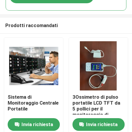
Prodotti raccomandati
Casa
Sistema di
3Ossimetro di pulso
Monitoraggio Centrale
portatile LCD TFT da
Portatile
5 pollici per il
Prodotti
monitoraggio di
EtCO2 e SPO2
Invia richiesta
Invia richiesta
Video