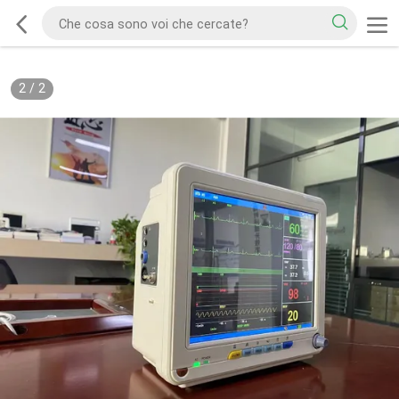
2
/
2