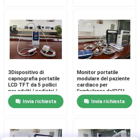
Manifestazione di VR
Circa noi
Giro della fabbrica
3Dispositivo di
Monitor portatile
Controllo di qualità
capnografia portatile
modulare del paziente
LCD TFT da 5 pollici
cardiaco per
per adulti / pediatri /
l'ambulanza dell'ICU
Contattici
neonati
OEM ODM
Invia richiesta
Invia richiesta
Notizie
Casi