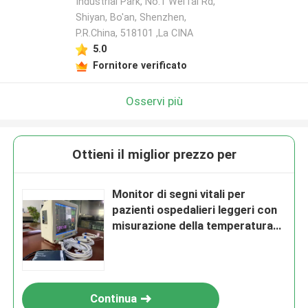
Industrial Park, No.1 WeiTai Rd,
Shiyan, Bo'an, Shenzhen,
P.R.China, 518101​​​​​​​ ,La CINA
5.0
Fornitore verificato
Osservi più
Ottieni il miglior prezzo per
Monitor di segni vitali per
pazienti ospedalieri leggeri con
misurazione della temperatura
dell'ECG SPO2 NIBP
Continua