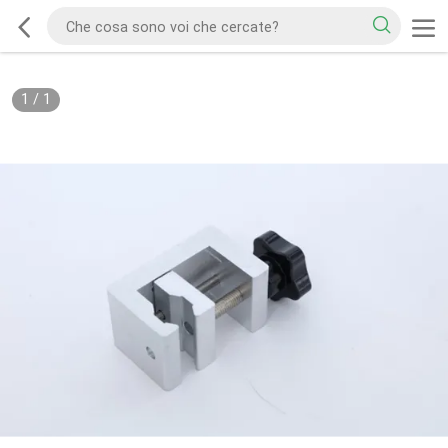
1
/
1