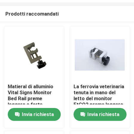
Prodotti raccomandati
Matieral di alluminio
La ferrovia veterinaria
Vital Signs Monitor
tenuta in mano del
Casa
Bed Rail preme
letto del monitor
leggero e forte
EtCO2 preme leggero
e forte di alluminio
Prodotti
Invia richiesta
Invia richiesta
Video