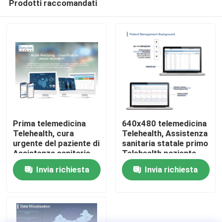
Prodotti raccomandati
Prima telemedicina
640x480 telemedicina
Telehealth, cura
Telehealth, Assistenza
urgente del paziente di
sanitaria statale primo
Assistenza sanitaria
Telehealth paziente
Casa
statale Telehealth
Invia richiesta
Invia richiesta
Prodotti
Video