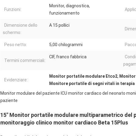
Monitor, diagnostica,
Funzioni:
Appli
funzionamento
Dimensione dello
A 15 pollici
Dimen
schermo:
Peso netto:
5,00 chilogrammi
Pacco
CIF, franco fabbrica
Condiz
Termini commerciali:
pagam
Monitor portatile modulare Etco2
,
Monitor
Evidenziare:
Monitore portatile di segni vitali in terapia
Monitor modulare del paziente ICU monitor cardiaco del neonato monit
paziente
15" Monitor portatile modulare multiparametrico del p
monitoraggio clinico monitor cardiaco Beta 15Plus