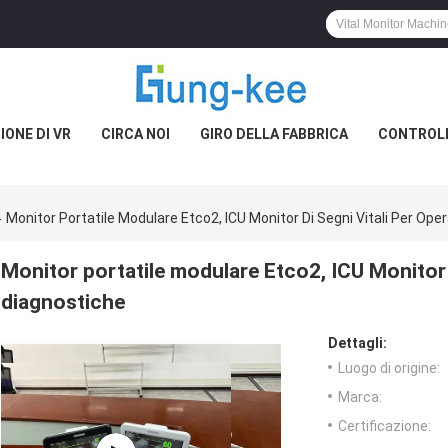
IONE DI VR
CIRCA NOI
GIRO DELLA FABBRICA
CONTROLL
Monitor Portatile Modulare Etco2, ICU Monitor Di Segni Vitali Per Ope
Monitor portatile modulare Etco2, ICU Monitor d
diagnostiche
Dettagli:
Luogo di origine:
Marca:
Certificazione: