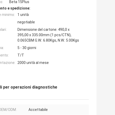
o:
Beta 15Plus
nto e spedizione:
e minimo:
1 unità
negotiable
lari:
Dimensione del cartone: 490,0 x
395,00 x 335.00mm (1 pcs/CTN),
0.065CBM G.W.: 6.80Kgs, N.W.: 5.00Kgs
na:
5 - 30 giorni
ento:
T/T
entazione:
2000 unità al mese
li per operazioni diagnostiche
OEM/ODM:
Accettabile