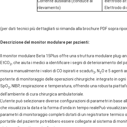
Corrente ausiliaria (conduce al
elettrodo at
rilevamento)
Elettrodo di
(per dati tecnici più dettagliati si rimanda alla brochure PDF sopra ripo
Descrizione del monitor modulare per pazienti:
Il monitor modulare Beta 15Plus offre una struttura modulare plug-an
EtCO
, che aiuta i medici a identificare i segni di deterioramento del p
2
misura manualmente i valori di CO ispirati e scaduti
, N
O e 5 agenti 
2
2
potente di monitoraggio delle operazioni chirurgiche. integrato in ogn
SpO
, NIBP, respirazione e temperatura, offrendo una robusta piatta
2
dell'ambiente di cura chirurgica ambulatoriale.
L'utente può selezionare diverse configurazioni di parametri in base a
che visualizza la data e la forma d'onda in tempo realePuò visualizzar
parametri di monitoraggio completi dotati di un registratore termico
portatile del paziente potrebbero essere collegate al sistema di moni