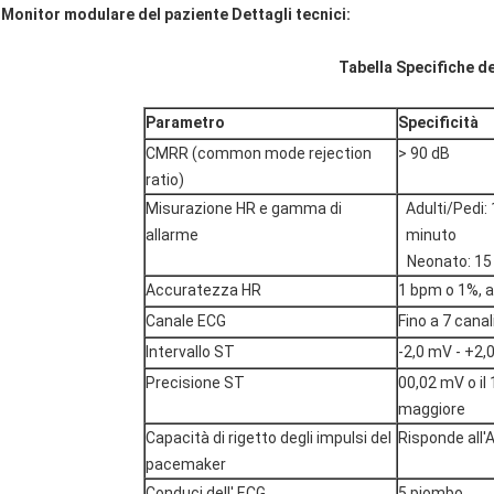
Monitor modulare del paziente Dettagli tecnici:
Tabella Specifiche d
Parametro
Specificità
CMRR (common mode rejection
> 90 dB
ratio)
Misurazione HR e gamma di
Adulti/Pedi: 
allarme
minuto
Neonato: 15
Accuratezza HR
1 bpm o 1%, a
Canale ECG
Fino a 7 canal
Intervallo ST
-2,0 mV - +2,
Precisione ST
00,02 mV o il
maggiore
Capacità di rigetto degli impulsi del
Risponde all'
pacemaker
Conduci dell' ECG
5 piombo