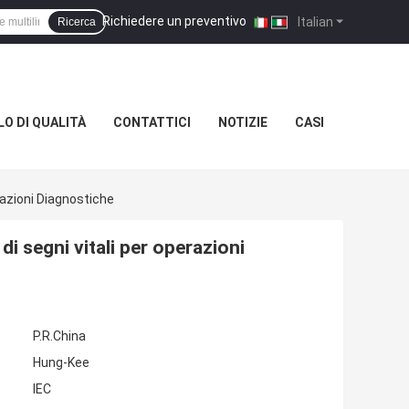
Richiedere un preventivo
|
Italian
Ricerca
O DI QUALITÀ
CONTATTICI
NOTIZIE
CASI
razioni Diagnostiche
i segni vitali per operazioni
P.R.China
Hung-Kee
IEC