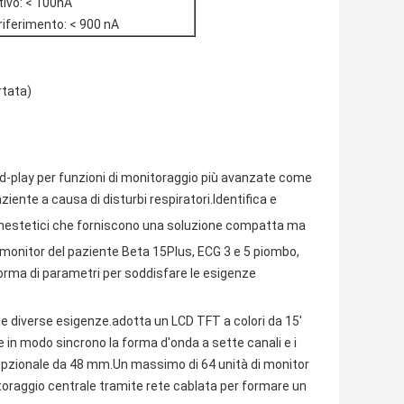
tivo: < 100nA
 riferimento: < 900 nA
rtata)
d-play per funzioni di monitoraggio più avanzate come
aziente a causa di disturbi respiratori.Identifica e
anestetici che forniscono una soluzione compatta ma
i monitor del paziente Beta 15Plus, ECG 3 e 5 piombo,
forma di parametri per soddisfare le esigenze
lle diverse esigenze.adotta un LCD TFT a colori da 15'
e in modo sincrono la forma d'onda a sette canali e i
 opzionale da 48 mm.Un massimo di 64 unità di monitor
toraggio centrale tramite rete cablata per formare un