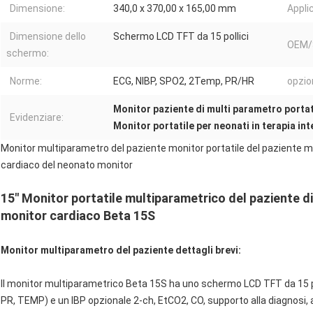
Dimensione:
340,0 x 370,00 x 165,00 mm
Appli
Dimensione dello
Schermo LCD TFT da 15 pollici
OEM/
schermo:
Norme:
ECG, NIBP, SPO2, 2Temp, PR/HR
opzio
Monitor paziente di multi parametro portat
Evidenziare:
Monitor portatile per neonati in terapia int
Monitor multiparametro del paziente monitor portatile del paziente m
cardiaco del neonato monitor
15" Monitor portatile multiparametrico del paziente d
monitor cardiaco Beta 15S
Monitor multiparametro del paziente dettagli brevi:
Il monitor multiparametrico Beta 15S ha uno schermo LCD TFT da 15 po
PR, TEMP) e un IBP opzionale 2-ch, EtCO2, CO, supporto alla diagnosi, 