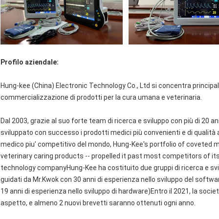
Profilo aziendale:
Hung-kee (China) Electronic Technology Co., Ltd si concentra principalm
commercializzazione di prodotti per la cura umana e veterinaria.
Dal 2003, grazie al suo forte team di ricerca e sviluppo con più di 20
sviluppato con successo i prodotti medici più convenienti e di qualità a
medico piu' competitivo del mondo, Hung-Kee's portfolio of coveted
veterinary caring products -- propelled it past most competitors of it
technology companyHung-Kee ha costituito due gruppi di ricerca e svi
guidati da Mr.Kwok con 30 anni di esperienza nello sviluppo del softwa
19 anni di esperienza nello sviluppo di hardware)Entro il 2021, la societ
aspetto, e almeno 2 nuovi brevetti saranno ottenuti ogni anno.