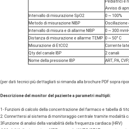
Pediatrici e 
Avviso di ap
Intervallo di misurazione SpO2
0 ~ 100%
Metodo di misurazione NIBP
Oscillazione 
Intervallo di misura e di allarme NIBP
0 ~ 300 mm
Distanza di misurazione e allarme TEMP
0 ~ 50° C
Misurazione di EtCO2
Corrente late
Qty del canale IBP
2 canali
Nome della pressione IBP
ART, PA, CVP,
(per dati tecnici più dettagliati si rimanda alla brochure PDF sopra ripo
Descrizione del monitor del paziente a parametri multipli:
1- Funzioni di calcolo della concentrazione del farmaco e tabella di tit
2. Connettersi al sistema di monitoraggio centrale tramite modalità c
3Funzione di analisi della variabilità della frequenza cardiaca (HRV)