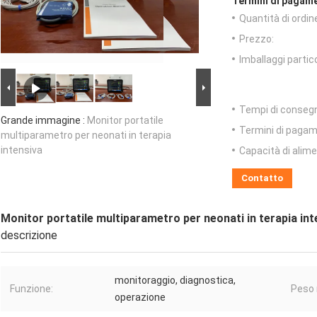
Termini di pagame
Quantità di ordin
Prezzo:
Imballaggi partico
Tempi di conseg
Grande immagine :
Monitor portatile
Termini di pagam
multiparametro per neonati in terapia
intensiva
Capacità di alim
Contatto
Monitor portatile multiparametro per neonati in terapia int
descrizione
monitoraggio, diagnostica,
Funzione:
Peso 
operazione