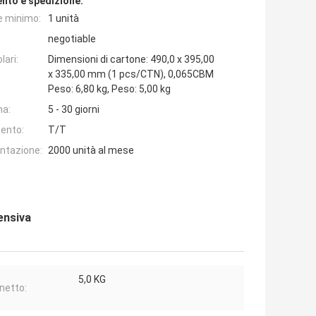
nto e spedizione:
e minimo:
1 unità
negotiable
lari:
Dimensioni di cartone: 490,0 x 395,00
x 335,00 mm (1 pcs/CTN), 0,065CBM
Peso: 6,80 kg, Peso: 5,00 kg
na:
5 - 30 giorni
ento:
T/T
entazione:
2000 unità al mese
ensiva
5,0 KG
netto: