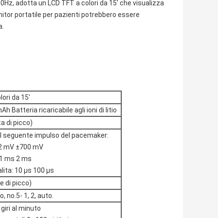
0Hz, adotta un LCD TFT a colori da 15' che visualizza
itor portatile per pazienti potrebbero essere
a.
ori da 15'
 Batteria ricaricabile agli ioni di litio
a di picco)
il seguente impulso del pacemaker:
2 mV ±700 mV
,1 ms 2 ms
lita: 10 μs 100 μs
e di picco)
o, no.5- 1, 2, auto.
giri al minuto