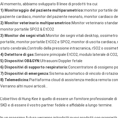
Al momento, abbiamo sviluppato 8 linee di prodotti tra cui:
1) Monitoraggio del paziente multiparametrico:
monitor portatile de
paziente cardiaco, monitor del paziente neonato, monitor cardiaco dell' IC
2) Monitor veterinario multiparametrico:
Monitor veterinario standard 
monitor portatile SPO2 & EtCO2
3) Monitor dei segni vitali:
Monitor dei segni vitali desktop, ossimetro
portatile, monitor portatile EtCO2 e SPO2, monitor di uscita cardiaca, 
stato cerebrale,Controllo della pressione intracranica, rSO2 o ossimet
4) Detettore di gas:
Sensore principale EtCO2, modulo laterale di CO2,
5) Dispositivi OB&GYN:
Ultrasuoni Doppler fetale
6) Dispositivi di supporto respiratorio:
Concentratore di ossigeno po
7) Dispositivi di emergenza:
Sistema automatico di vincolo di rotazi
8) Telemedicina:
Piattaforma cloud di assistenza medica remota con t
Verranno altri nuovi articoli...
L'obiettivo di Hung-Kee è quello di essere un fornitore professionale di
SKD e di essere il vostro partner fedele e affidabile a lungo termine.
In un prossimo futuro verranno introdotti nuovi prodotti con proprietà 