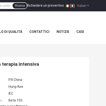
Richiedere un preventivo
|
Italian
Ricerca
O DI QUALITÀ
CONTATTICI
NOTIZIE
CASI
 terapia intensiva
P.R.China
Hung-Kee
IEC
o:
Beta 15S