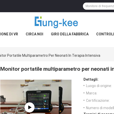
IONE DI VR
CIRCA NOI
GIRO DELLA FABBRICA
CONTROLL
itor Portatile Multiparametro Per Neonati In Terapia Intensiva
Monitor portatile multiparametro per neonati in
Dettagli:
Luogo di origine:
Marca:
Certificazione:
Numero di modell