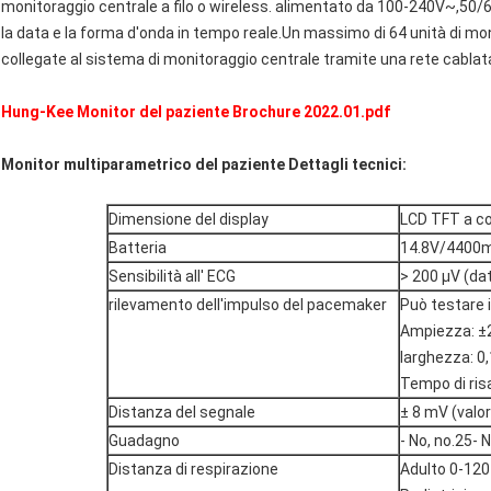
monitoraggio centrale a filo o wireless. alimentato da 100-240V~,50/6
la data e la forma d'onda in tempo reale.Un massimo di 64 unità di mon
collegate al sistema di monitoraggio centrale tramite una rete cablat
Hung-Kee Monitor del paziente Brochure 2022.01.pdf
Monitor multiparametrico del paziente Dettagli tecnici:
Dimensione del display
LCD TFT a col
Batteria
14.8V/4400mAh
Sensibilità all' ECG
> 200 μV (dat
rilevamento dell'impulso del pacemaker
Può testare 
Ampiezza: ±
larghezza: 0
Tempo di risa
Distanza del segnale
± 8 mV (valor
Guadagno
- No, no.25- N
Distanza di respirazione
Adulto 0-120 