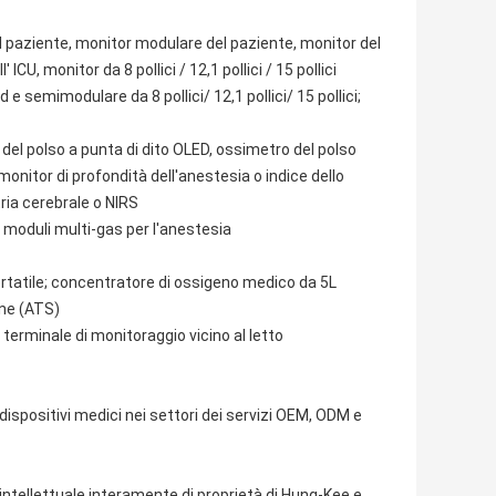
l paziente, monitor modulare del paziente, monitor del
U, monitor da 8 pollici / 12,1 pollici / 15 pollici
e semimodulare da 8 pollici/ 12,1 pollici/ 15 pollici;
 del polso a punta di dito OLED, ossimetro del polso
monitor di profondità dell'anestesia o indice dello
ria cerebrale o NIRS
 moduli multi-gas per l'anestesia
rtatile; concentratore di ossigeno medico da 5L
one (ATS)
erminale di monitoraggio vicino al letto
 dispositivi medici nei settori dei servizi OEM, ODM e
intellettuale interamente di proprietà di Hung-Kee e