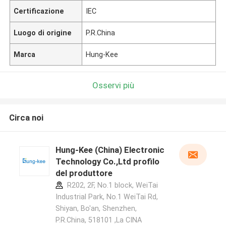
Certificazione
IEC
Luogo di origine
P.R.China
Marca
Hung-Kee
Osservi più
Circa noi
Hung-Kee (China) Electronic
Technology Co.,Ltd profilo
del produttore
R202, 2F, No.1 block, WeiTai
Industrial Park, No.1 WeiTai Rd,
Shiyan, Bo'an, Shenzhen,
P.R.China, 518101​​​​​​​ ,La CINA