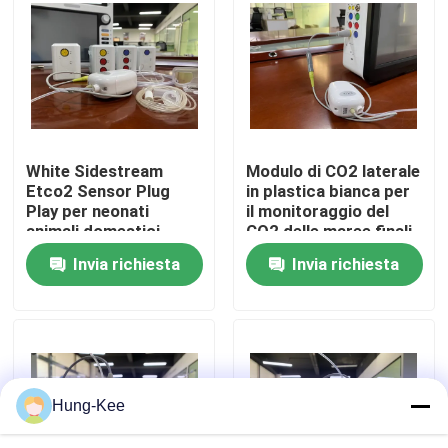
Manifestazione di VR
Circa noi
White Sidestream
Modulo di CO2 laterale
Giro della fabbrica
Etco2 Sensor Plug
in plastica bianca per
Play per neonati
il monitoraggio del
animali domestici
CO2 delle maree finali
Controllo di qualità
Invia richiesta
Invia richiesta
Contattici
Notizie
Hung-Kee
Casi