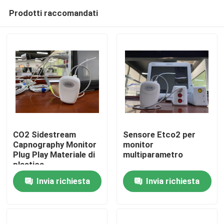
Prodotti raccomandati
CO2 Sidestream
Sensore Etco2 per
Capnography Monitor
monitor
Plug Play Materiale di
multiparametro
Casa
plastica
Invia richiesta
Invia richiesta
Prodotti
Video