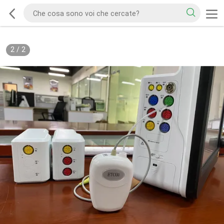
2
/
2