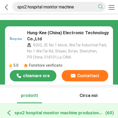
Hung-Kee (China) Electronic Technology
Co.,Ltd
R202, 2F, No.1 block, WeiTai Industrial Park,
No.1 WeiTai Rd, Shiyan, Bo'an, Shenzhen,
P.R.China, 518101​​​​​​​,La CINA
5.0
Fornitore verificato
chiamare ora
Contattaci
prodotti
Circa noi
spo2 hospital monitor machine produzione online
(60)