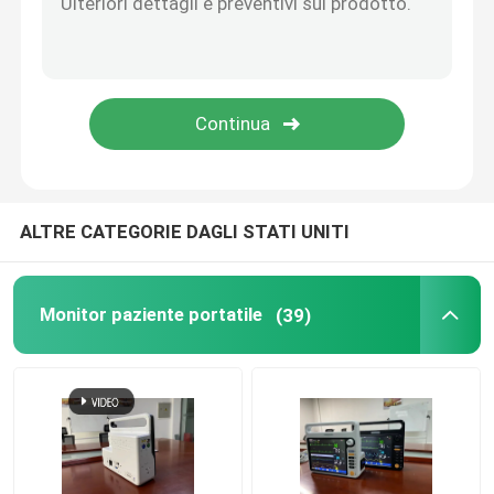
Sensore Etco2 principale
Modulo sidestream di CO2
Modulo di gas anestetico
ALTRE CATEGORIE DAGLI STATI UNITI
Ossimetro di impulso della punta delle dita di Oled
Monitor paziente portatile
(39)
Monitor paziente di anestesia
Cura urgente di Telehealth
Morsetti della ferrovia del letto