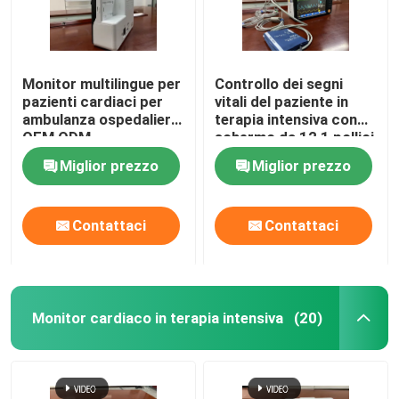
Monitor multilingue per
Controllo dei segni
pazienti cardiaci per
vitali del paziente in
ambulanza ospedaliera
terapia intensiva con
OEM ODM
schermo da 12,1 pollici
6 parametri standard
Miglior prezzo
Miglior prezzo
Contattaci
Contattaci
Monitor cardiaco in terapia intensiva
(20)