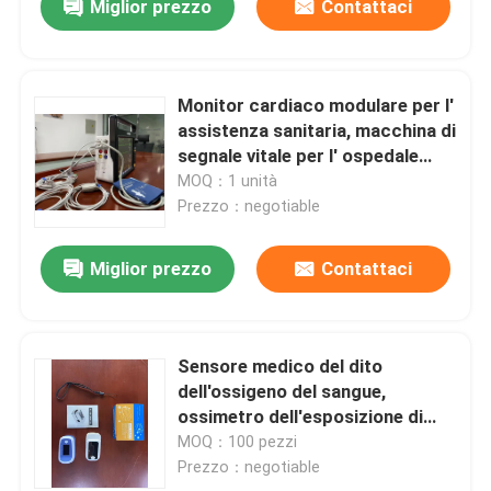
Miglior prezzo
Contattaci
Monitor cardiaco modulare per l'
assistenza sanitaria, macchina di
segnale vitale per l' ospedale
multiparametro.
MOQ：1 unità
Prezzo：negotiable
Miglior prezzo
Contattaci
Sensore medico del dito
dell'ossigeno del sangue,
ossimetro dell'esposizione di
OLED per SPO2 monitoraggio,
MOQ：100 pezzi
monitor dell'ossigeno del sangue
Prezzo：negotiable