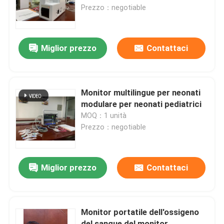
Prezzo：negotiable
Manifestazione di VR
Miglior prezzo
Contattaci
Circa noi
Giro della fabbrica
Monitor multilingue per neonati
modulare per neonati pediatrici
MOQ：1 unità
Controllo di qualità
Prezzo：negotiable
Contattici
Miglior prezzo
Contattaci
Notizie
Monitor portatile dell'ossigeno
Casi
del sangue del monitor