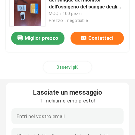
dell'ossigeno del sangue degli
ossimetri di impulso del sangue
MOQ：100 pezzi
Monitor paziente portatile
dell'ossimetro di impulso della
Prezzo：negotiable
punta delle dita di OLED
monitor paziente multiparametro
Miglior prezzo
Contattaci
Monitoramento modulare del paziente
Osservi più
Monitor del paziente cardiaco
Lasciate un messaggio
Monitor cardiaco in terapia intensiva
Ti richiameremo presto!
Monitor paziente del neonato
monitor veterinario di multiparameter