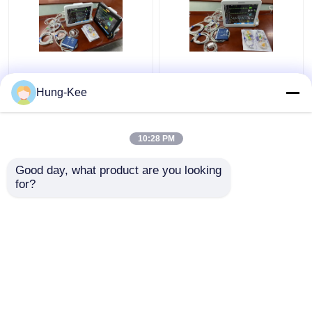
Monitor cardiaco
Clinica medica ICU
portatile da 15 pollici
Monitor cardiaco per
Hung-Kee
per la diagnosi dei
adulti pediatrici
neonati
neonatale
10:28 PM
Miglior prezzo
Miglior prezzo
Good day, what product are you looking 
for?
Contattaci
Contattaci
Osservi più
Casa
Circa noi
Contattaci
Desktop Site
Mappa del sito
Privacy Policy