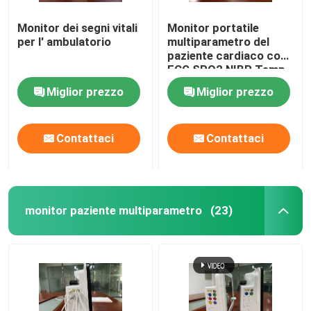
Monitor dei segni vitali
Monitor portatile
Supporto medico del monitor
per l' ambulatorio
multiparametro del
paziente cardiaco con
ECG SPO2 NIBP Temp
Carrello medico del monitor
Standard
Miglior prezzo
Miglior prezzo
Contattaci
Contattaci
monitor paziente multiparametro
(23)