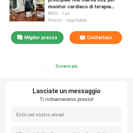
monitor cardiaco di terapia
intensiva
MOQ：1 pc
Monitor paziente portatile
Prezzo：negotiable
monitor paziente multiparametro
Miglior prezzo
Contattaci
Monitoramento modulare del paziente
Osservi più
Monitor del paziente cardiaco
Lasciate un messaggio
Monitor cardiaco in terapia intensiva
Ti richiameremo presto!
Monitor paziente del neonato
monitor veterinario di multiparameter