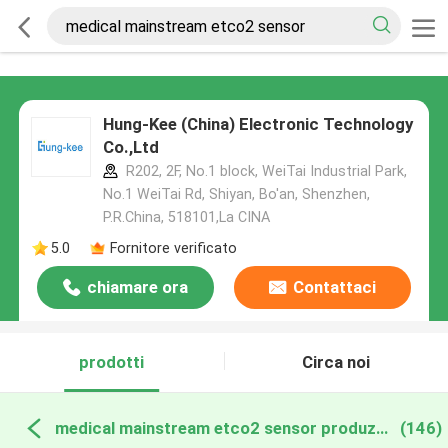
Hung-Kee (China) Electronic Technology
Co.,Ltd
R202, 2F, No.1 block, WeiTai Industrial Park,
No.1 WeiTai Rd, Shiyan, Bo'an, Shenzhen,
P.R.China, 518101​​​​​​​,La CINA
5.0
Fornitore verificato
chiamare ora
Contattaci
prodotti
Circa noi
medical mainstream etco2 sensor produzione online
(146)