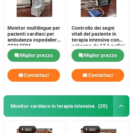
Monitor multilingue per
Controllo dei segni
pazienti cardiaci per
vitali del paziente in
ambulanza ospedaliera
terapia intensiva con
OEM ODM
schermo da 12,1 pollici
6 parametri standard
Miglior prezzo
Miglior prezzo
Contattaci
Contattaci
Monitor cardiaco in terapia intensiva
(20)