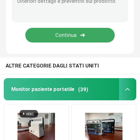
Sensore Etco2 principale
Modulo sidestream di CO2
Modulo di gas anestetico
ALTRE CATEGORIE DAGLI STATI UNITI
Ossimetro di impulso della punta delle dita di Oled
Monitor paziente portatile
(39)
Monitor paziente di anestesia
Cura urgente di Telehealth
Morsetti della ferrovia del letto