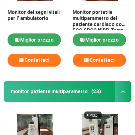
Monitor dei segni vitali
Monitor portatile
Supporto medico del monitor
per l' ambulatorio
multiparametro del
paziente cardiaco con
ECG SPO2 NIBP Temp
Carrello medico del monitor
Standard
Miglior prezzo
Miglior prezzo
Contattaci
Contattaci
monitor paziente multiparametro
(23)