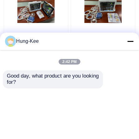
Monitor cardiaco
Clinica medica ICU
portatile da 15 pollici
Monitor cardiaco per
Hung-Kee
per la diagnosi dei
adulti pediatrici
neonati
neonatale
2:42 PM
Miglior prezzo
Miglior prezzo
Good day, what product are you looking 
for?
Contattaci
Contattaci
Osservi più
Casa
Circa noi
Contattaci
Desktop Site
Mappa del sito
Privacy Policy