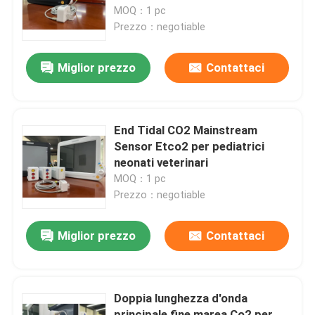
MOQ：1 pc
Prezzo：negotiable
Manifestazione di VR
Miglior prezzo
Contattaci
Circa noi
Giro della fabbrica
End Tidal CO2 Mainstream
Sensor Etco2 per pediatrici
neonati veterinari
Controllo di qualità
MOQ：1 pc
Prezzo：negotiable
Contattici
Miglior prezzo
Contattaci
Notizie
Doppia lunghezza d'onda
Casi
principale fine marea Co2 per